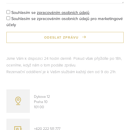
Souhlasím se
zpracováním osobních údajů
Souhlasím se zpracováním osobních údajů pro marketingové
účely
ODESLAT ZPRÁVU
Jsme Vám k dispozici 24 hodin denně. Pokud však přijíždíte po 18h,
oceníme, když nám o tom podáte zprávu.
Rezervační oddělení je k Vašim službám každý den od 9 do 21h.
Dykova 12
Praha 10
101 00
+420 222 511 777