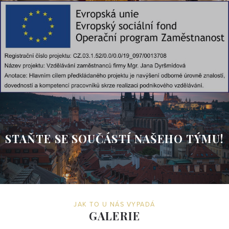
STAŇTE SE SOUČÁSTÍ NAŠEHO TÝMU!
JAK TO U NÁS VYPADÁ
GALERIE