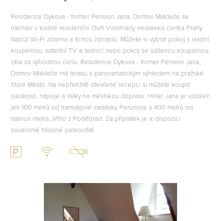
Residence Dykova - former Pension Jana, Domov Mládeže se
nachází v klidné rezidenční čtvrti Vinohrady nedaleko centra Prahy.
Nabízí Wi-Fi zdarma a tichou zahradu. Můžete si vybrat pokoj s vlastní
koupelnou, satelitní TV a lednicí nebo pokoj se sdílenou koupelnou,
oba za výhodnou cenu. Residence Dykova - former Pension Jana,
Domov Mládeže má terasu s panoramatickým výhledem na pražské
Staré Město. Na nepřetržitě otevřené recepci si můžete koupit
sladkosti, nápoje a lístky na městskou dopravu. Hotel Jana je vzdálen
jen 100 metrů od tramvajové zastávky Perunova a 400 metrů od
stanice metra Jiřího z Poděbrad. Za příplatek je k dispozici
soukromé hlídané parkoviště.