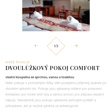
1
/3
NAŠE POKOJE
DVOULŮŽKOVÝ POKOJ COMFORT
vlastní koupelna se sprchou, vanou a toaletou
vlastní koupelna se sprchou a toaletou
vlastní koupelna s vanou a toaletou
Naše pokoje s pohodlnými lůžky Vám poskytnou příjemný spánek po
dlouhém aktivním dni. Pokoje jsou vybaveny místem pro posezení,
klimatizaci pro horké letní dny a varnou konvici pro přípravu teplých
nápojů. Standardně jsou pokoje vybavené peřovými polštáři a
přikrývkami, ale je možná výměna za antialergické.