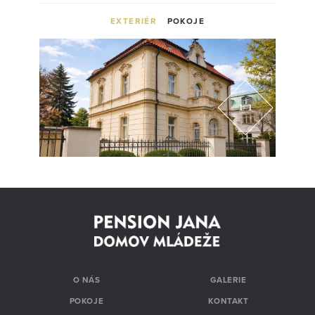
EXTERIÉR
POKOJE
1
/1
O NÁS
GALERIE
POKOJE
KONTAKT